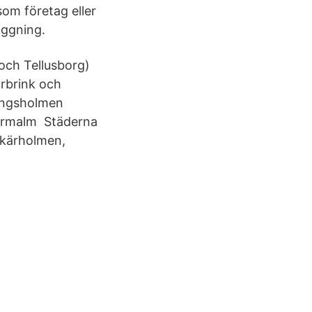
om företag eller
äggning.
och Tellusborg)
arbrink och
ungsholmen
ermalm Städerna
Skärholmen,