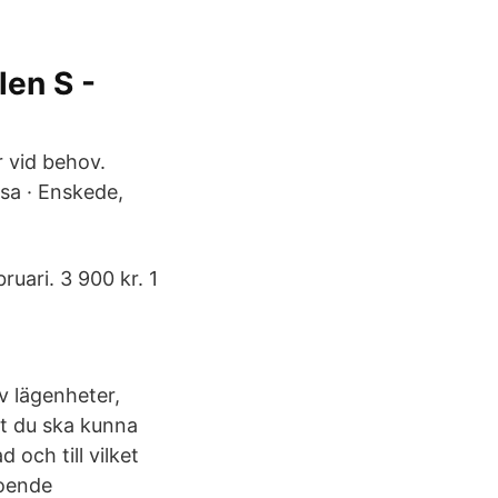
en S -
r vid behov.
sa · Enskede,
ruari. 3 900 kr. 1
v lägenheter,
 att du ska kunna
och till vilket
roende