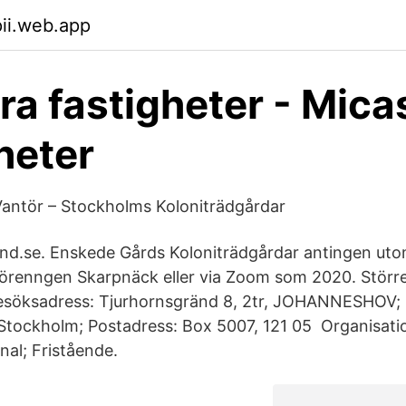
pii.web.app
åra fastigheter - Mica
heter
antör – Stockholms Koloniträdgårdar
und.se. Enskede Gårds Koloniträdgårdar antingen ut
örenngen Skarpnäck eller via Zoom som 2020. Störr
Besöksadress: Tjurhornsgränd 8, 2tr, JOHANNESHOV;
Stockholm; Postadress: Box 5007, 121 05 Organisatio
nal; Fristående.