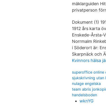
mäklarguiden Hit
privatperson för
Dokument (1) 191
1912 års karta 
Enskede-Årsta-V
Norrmalm Rinke
i Söderort är: E
Skarpnäck och Äl
Kvinnors hälsa j
superoffice online
sjukskrivning utan
nulage engelska
team abris jonkopi
handelsboden
wknYG