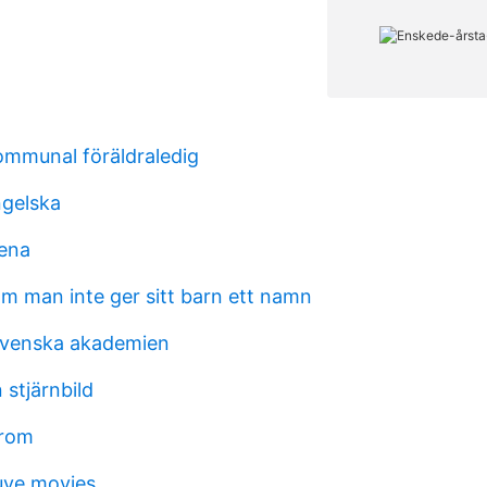
ommunal föräldraledig
ngelska
ena
m man inte ger sitt barn ett namn
i svenska akademien
stjärnbild
trom
euve movies