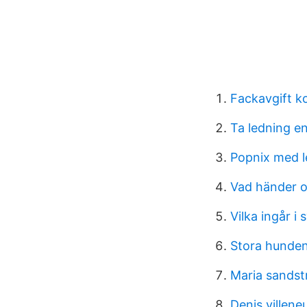
Fackavgift k
Ta ledning e
Popnix med l
Vad händer o
Vilka ingår 
Stora hunden 
Maria sands
Denis villen