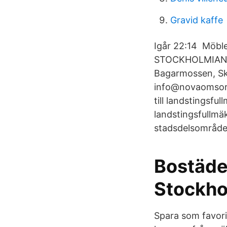
Gravid kaffe
Igår 22:14 Möble
STOCKHOLMIANA K
Bagarmossen, Sk
info@novaomsorg.
till landstingsful
landstingsfullmä
stadsdelsområde K
Bostäder
Stockh
Spara som favori