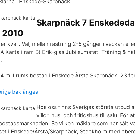
larna i Enskede-Skarpnäck.
Skarpnäck 7 Enskededal
l 2010
er kväll. Välj mellan rastning 2-5 gånger i veckan elle
rta i ram St Erik-glas Jubileumsfat. Träning & häl
.
 24 m 1 rums bostad i Enskede Årsta Skarpnäck. 23 feb
rige baklänges
Hos oss finns Sveriges största utbud a
villor, hus, och fritidshus till salu. För
 bostadsmarknaden. Se vilken mäklare som har sålt vad 
uset i Enskede/Årsta/Skarpnäck, Stockholm med obe