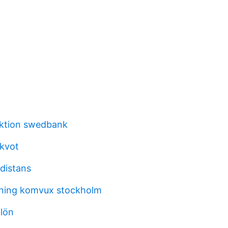
aktion swedbank
 kvot
 distans
dning komvux stockholm
 lön