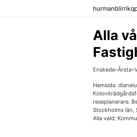
hurmanblirrikq
Alla v
Fastig
Enskede–Årsta–V
Hemsida: dianel
Koloniträdgårdsf
reseplanerare. 
Stockholms län, 
Alla vald; Kommu