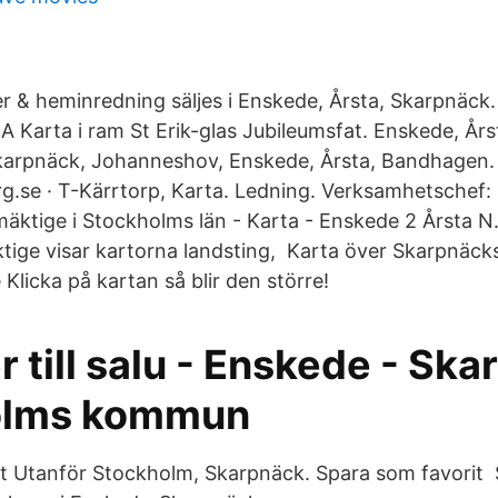
r & heminredning säljes i Enskede, Årsta, Skarpnäck
arta i ram St Erik-glas Jubileumsfat. Enskede, Års
arpnäck, Johanneshov, Enskede, Årsta, Bandhagen. 
se · T-Kärrtorp, Karta. Ledning. Verksamhetschef: 
lmäktige i Stockholms län - Karta - Enskede 2 Årsta N. V
ktige visar kartorna landsting, Karta över Skarpnäck
licka på kartan så blir den större!
 till salu - Enskede - Ska
olms kommun
t Utanför Stockholm, Skarpnäck. Spara som favorit S