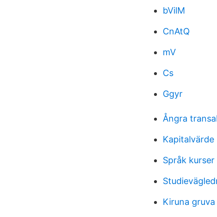
bVilM
CnAtQ
mV
Cs
Ggyr
Ångra trans
Kapitalvärde
Språk kurser
Studievägle
Kiruna gruva