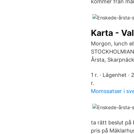
kommer från mäk
Karta - Va
Morgon, lunch ell
STOCKHOLMIANA Ka
Årsta, Skarpnäck
1 r. · Lägenhet ·
r.
Momssatser i sve
ta rätt beslut på
pris på Mäklarh