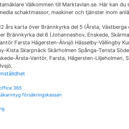
tamäklare Välkommen till Marktavlan.se. Här kan du s
medla schaktmassor, maskiner och tjänster inom anl
2 års karta över Brännkyrka del 5 (Årsta, Västberga 
över Brännkyrka del 6 (Johanneshov, Enskede, Skärm
antör Farsta Hägersten-Älvsjö Hässelby-Vällingby K
by-Kista Skarpnäck Skärholmen Spånga-Tensta Söd
nskede-Årsta-Vantör, Farsta, Hägersten-Liljeholmen, 
vsjö.
ämställdhet
 office 365
 läkarintyg försäkringskassan
ng