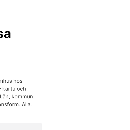
sa
omhus hos
e karta och
 Län, kommun:
nsform. Alla.