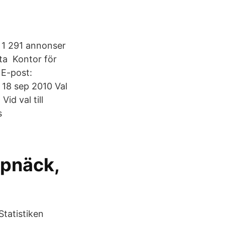
. 1 291 annonser
ta Kontor för
E-post:
18 sep 2010 Val
id val till
s
rpnäck,
tatistiken