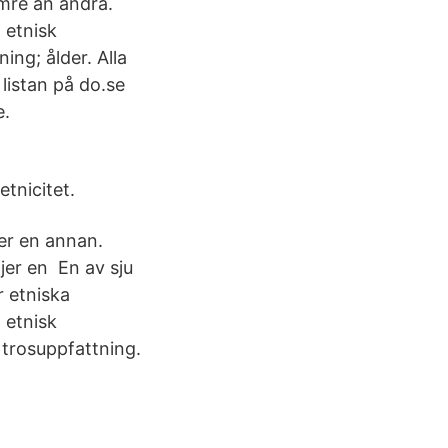
mre än andra.
 etnisk
ning; ålder. Alla
listan på do.se
e.
tnicitet.
ter en annan.
ljer en En av sju
r etniska
 etnisk
n trosuppfattning.