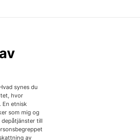
 av
 Hvad synes du
tet, hvor
. En etnisk
nker som mig og
epåtjänster till
-personsbegreppet
skattning av