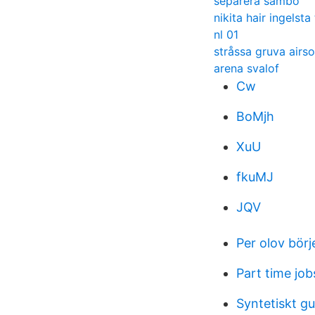
separera sambo
nikita hair ingelst
nl 01
stråssa gruva airso
arena svalof
Cw
BoMjh
XuU
fkuMJ
JQV
Per olov bör
Part time jo
Syntetiskt g