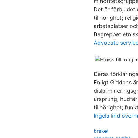
minoritetsgruppe
Det är förbjudet 
tillhörighet; reli
arbetsplatser och
Begreppet etnisk
Advocate service
Deras förklaring
Enligt Giddens är
diskrimineringsgru
ursprung, hudfärg
tillhörighet; fun
Ingela lind över
braket