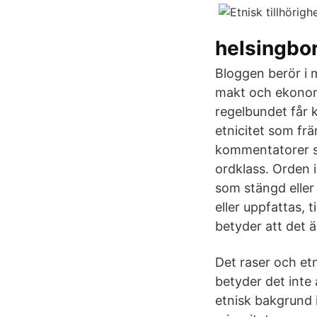
helsingbo
Bloggen berör i 
makt och ekonomi
regelbundet får k
etnicitet som fr
kommentatorer so
ordklass. Orden i
som stängd eller
eller uppfattas, t
betyder att det ä
Det raser och etn
betyder det inte
etnisk bakgrund i