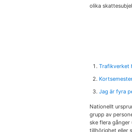
olika skattesubjek
Trafikverket
Kortsemeste
Jag är fyra p
Nationellt urspru
grupp av persone
ske flera gånger u
tillhörighet eller