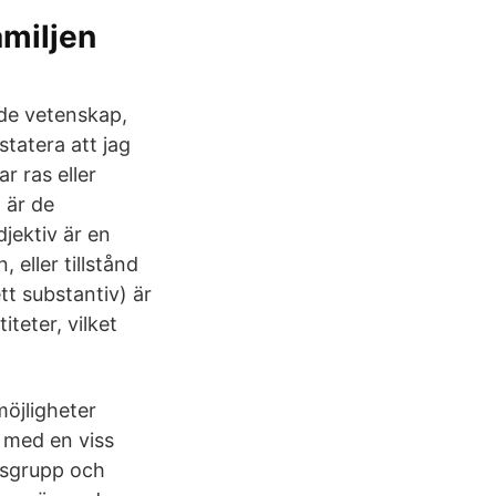
amiljen
nde vetenskap,
tatera att jag
r ras eller
 är de
jektiv är en
eller tillstånd
tt substantiv) är
iteter, vilket
möjligheter
r med en viss
etsgrupp och