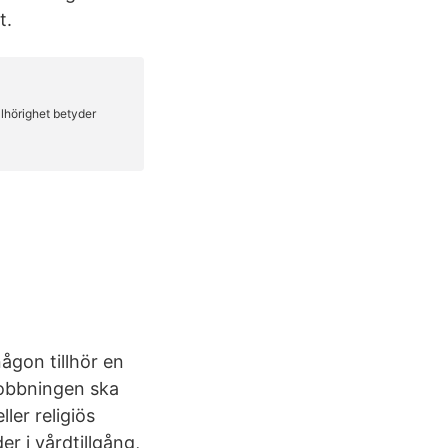
t.
någon tillhör en
mobbningen ska
ller religiös
er i vårdtillgång,