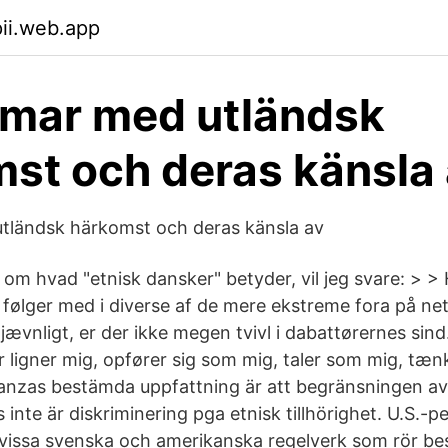
pii.web.app
mar med utländsk
st och deras känsla
ländsk härkomst och deras känsla av
om hvad "etnisk dansker" betyder, vil jeg svare: > >
 følger med i diverse af de mere ekstreme fora på net
ævnligt, er der ikke megen tvivl i dabattørernes sind
r ligner mig, opfører sig som mig, taler som mig, tæ
anzas bestämda uppfattning är att begränsningen av d
s inte är diskriminering pga etnisk tillhörighet. U.S.
 i vissa svenska och amerikanska regelverk som rör be