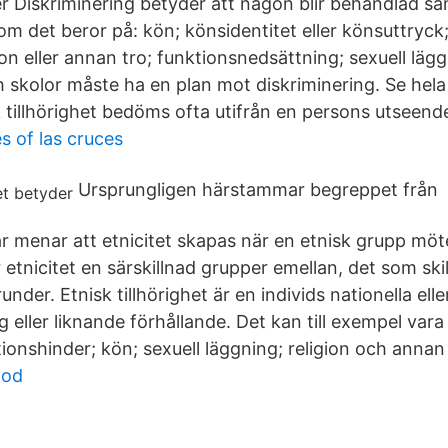
r Diskriminering betyder att någon blir behandlad sä
om det beror på: kön; könsidentitet eller könsuttryck;
gion eller annan tro; funktionsnedsättning; sexuell lägg
 skolor måste ha en plan mot diskriminering. Se hela 
 tillhörighet bedöms ofta utifrån en persons utseend
s of las cruces
Ursprungligen härstammar begreppet från e
ar menar att etnicitet skapas när en etnisk grupp mö
 etnicitet en särskillnad grupper emellan, det som ski
nder. Etnisk tillhörighet är en individs nationella elle
 eller liknande förhållande. Det kan till exempel vara
ktionshinder; kön; sexuell läggning; religion och anna
mod