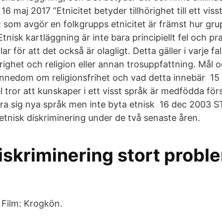
6 maj 2017 ”Etnicitet betyder tillhörighet till ett visst
 som avgör en folkgrupps etnicitet är främst hur grup
tnisk kartläggning är inte bara principiellt fel och pr
lar för att det också är olagligt. Detta gäller i varje f
örighet och religion eller annan trosuppfattning. Mål 
nnedom om religionsfrihet och vad detta innebär 15
l tror att kunskaper i ett visst språk är medfödda förs
ra sig nya språk men inte byta etnisk 16 dec 2003 S
tnisk diskriminering under de två senaste åren.
diskriminering stort prob
- Film: Krogkön.