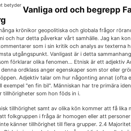
Vanliga ord och begrepp F
rg
många krönikor geopolitiska och globala frågor röra
 och hur detta påverkar vårt samhälle. Jag kan kons
ommentarer som i sin kritik och analys av texterna ha
ämsta utgångspunkt. Vanligast är i detta sammanhang
m förklarar olika fenomen… Etnisk är ett adjektiv Ad
 denna ordklass anger egenskaper som stor eller grön, 
 öppen. Adjektiv talar om hur någonting annat (ofta e
ill exempel "en fin bil". Människan har tre primära ident
r tillhörigheter som hon föds in i.
isk tillhörighet samt av olika kön kommer att få lika 
 att folkgruppen i fråga är homogen eller att persone
nte känner tillhörighet till flera grupper. 2.4 Majorit