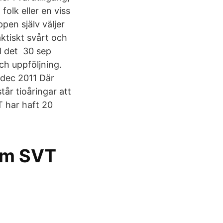
 folk eller en viss
pen själv väljer
aktiskt svårt och
all det 30 sep
och uppföljning.
 dec 2011 Där
tår tioåringar att
T har haft 20
lem SVT