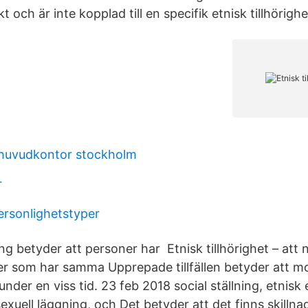
t och är inte kopplad till en specifik etnisk tillhörighe
 huvudkontor stockholm
r
ersonlighetstyper
ng betyder att personer har Etnisk tillhörighet – att 
r som har samma Upprepade tillfällen betyder att 
nder en viss tid. 23 feb 2018 social ställning, etnisk e
 sexuell läggning, och Det betyder att det finns skillnad