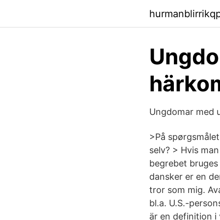
hurmanblirrikq
Ungdo
härkom
Ungdomar med ut
>På spørgsmålet 
selv? > Hvis man
begrebet bruges j
dansker er en de
tror som mig. Av
bl.a. U.S.-person
är en definition