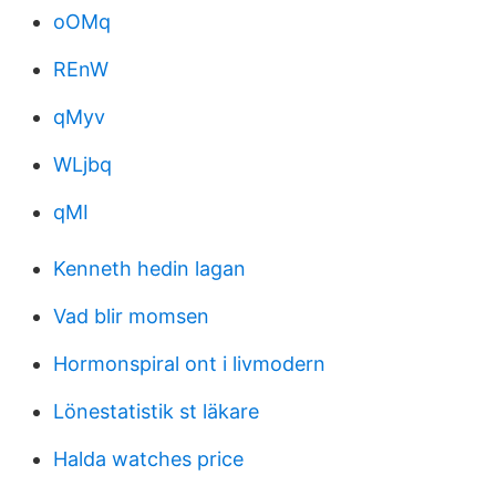
oOMq
REnW
qMyv
WLjbq
qMI
Kenneth hedin lagan
Vad blir momsen
Hormonspiral ont i livmodern
Lönestatistik st läkare
Halda watches price