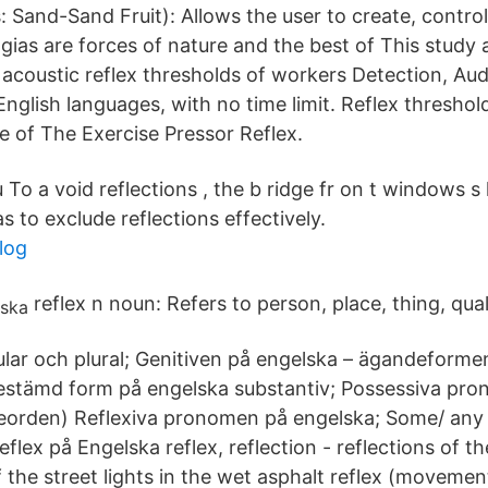
: Sand-Sand Fruit): Allows the user to create, control
ias are forces of nature and the best of This study 
 acoustic reflex thresholds of workers Detection, Audi
nglish languages, with no time limit. Reflex threshol
 of The Exercise Pressor Reflex.
 To a void reflections , the b ridge fr on t windows s h
as to exclude reflections effectively.
log
reflex n noun: Refers to person, place, thing, quali
gular och plural; Genitiven på engelska – ägandeforme
stämd form på engelska substantiv; Possessiva pr
eorden) Reflexiva pronomen på engelska; Some/ any
eflex på Engelska reflex, reflection - reflections of t
f the street lights in the wet asphalt reflex (movemen