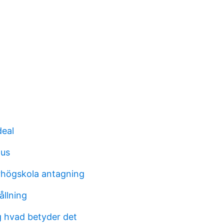
eal
 us
rhögskola antagning
ållning
g hvad betyder det