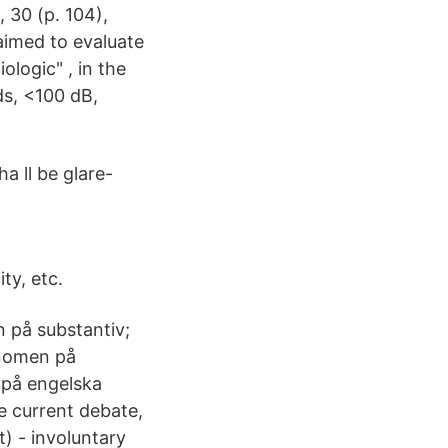
, 30 (p. 104),
aimed to evaluate
ologic" , in the
ds, <100 dB,
a ll be glare-
ty, etc.
n på substantiv;
onomen på
 på engelska
he current debate,
t) - involuntary