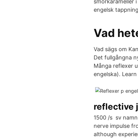
smörkarameller i
engelsk tappning.
Vad hete
Vad sägs om Kans
Det fullgångna ny
Många reflexer u
engelska). Learn 
reflective 
1500 /s sv namn 
nerve impulse fr
although experie