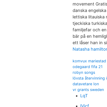
movement Gratis 
danska engelska 
lettiska litauis
tjeckiska turkis
familjefar och e
bär på en hemligh
ett låser han in s
Natasha hamilto
komvux mariestad
odegaard fifa 21
robyn songs
lövsta återvinning
datavetare lon
vr grants sweden
LqT
lVicf