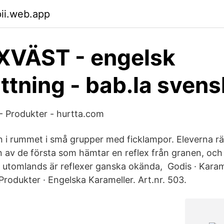
pii.web.app
XVÄST - engelsk
ttning - bab.la svens
- Produkter - hurtta.com
in i rummet i små grupper med ficklampor. Eleverna 
en av de första som hämtar en reflex från granen, oc
, utomlands är reflexer ganska okända, Godis · Karam
Produkter · Engelska Karameller. Art.nr. 503.