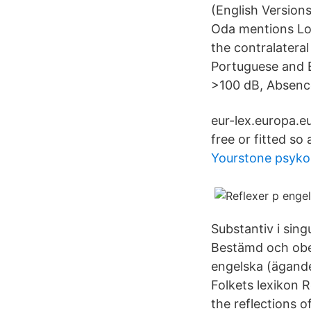
(English Versions
Oda mentions Log
the contralateral
Portuguese and E
>100 dB, Absence
eur-lex.europa.eu
free or fitted so 
Yourstone psyko
Substantiv i sin
Bestämd och obe
engelska (ägand
Folkets lexikon R
the reflections o