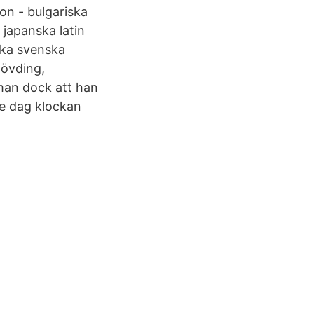
on - bulgariska
 japanska latin
ska svenska
hövding,
man dock att han
je dag klockan