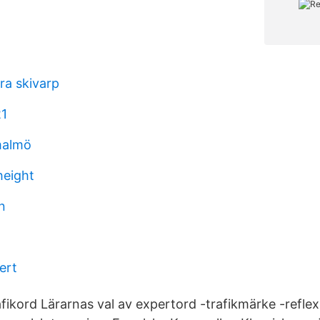
a skivarp
21
 malmö
height
n
ert
fikord Lärarnas val av expertord -trafikmärke -refle