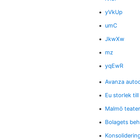
yVkUp
umC
JkwXw
mz
yqEwR
Avanza autod
Eu storlek till
Malmö teate
Bolagets beh
Konsoliderin