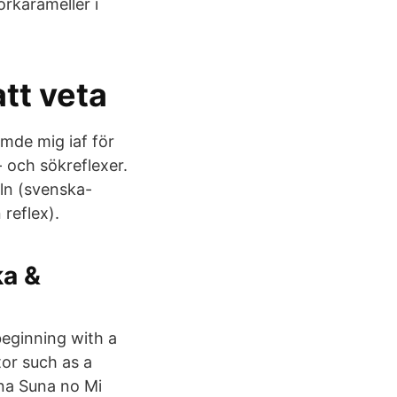
rkarameller i
tt veta
ämde mig iaf för
- och sökreflexer.
ln (svenska-
reflex).
ka &
beginning with a
ctor such as a
una Suna no Mi