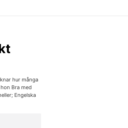
kt
räknar hur många
h hon Bra med
eller; Engelska