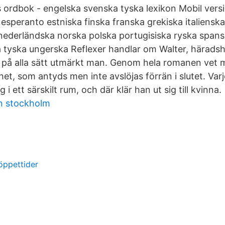
ordbok - engelska svenska tyska lexikon Mobil versi
esperanto estniska finska franska grekiska italienska
ka nederländska norska polska portugisiska ryska span
ka tyska ungerska Reflexer handlar om Walter, härads
n på alla sätt utmärkt man. Genom hela romanen vet 
et, som antyds men inte avslöjas förrän i slutet. Var
ig i ett särskilt rum, och där klär han ut sig till kvinna.
n stockholm
 öppettider