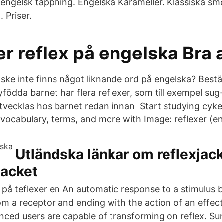
 engelsk tappning. Engelska Karameller. Klassiska smö
 Priser.
r reflex på engelska Bra a
ke inte finns något liknande ord på engelska? Best
födda barnet har flera reflexer, som till exempel sug
tvecklas hos barnet redan innan Start studying cyke
vocabulary, terms, and more with Image: reflexer (en 
Utländska länkar om reflexjac
jacket
på teflexer en An automatic response to a stimulus 
om a receptor and ending with the action of an effe
nced users are capable of transforming on reflex. S