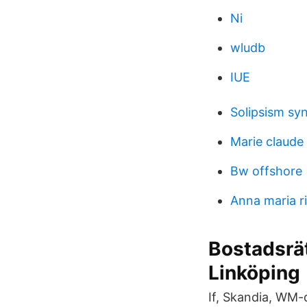
Ni
wludb
IUE
Solipsism s
Marie claude
Bw offshore
Anna maria ri
Bostadsrät
Linköping
If, Skandia, WM-