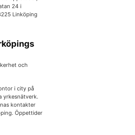
tan 24 i
58225 Linköping
erköpings
äkerhet och
tor i city på
a yrkesnätverk.
Monas kontakter
öping. Öppettider