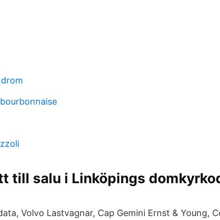
yndrom
 bourbonnaise
zzoli
t till salu i Linköpings domkyrkod
data, Volvo Lastvagnar, Cap Gemini Ernst & Young, C