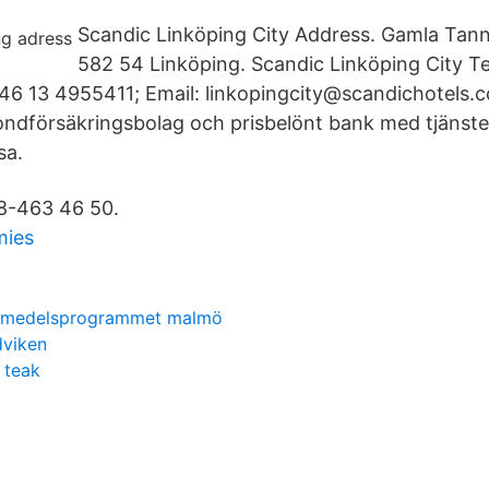
Scandic Linköping City Address. Gamla Tan
582 54 Linköping. Scandic Linköping City T
6 13 4955411; Email: linkopingcity@scandichotels.c
 fondförsäkringsbolag och prisbelönt bank med tjänste
sa.
8-463 46 50.
mies
ivsmedelsprogrammet malmö
dviken
 teak