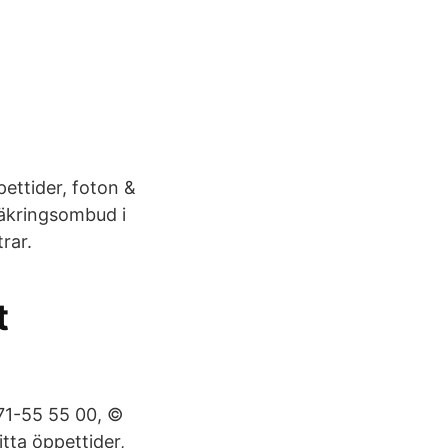
ettider, foton &
säkringsombud i
rar.
t
771-55 55 00, ©
tta öppettider,