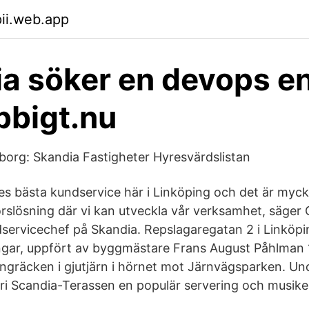
pii.web.app
a söker en devops e
jobbigt.nu
borg: Skandia Fastigheter Hyresvärdslistan
ges bästa kundservice här i Linköping och det är myck
torslösning där vi kan utveckla vår verksamhet, säger
ervicechef på Skandia. Repslagaregatan 2 i Linköpi
ingar, uppfört av byggmästare Frans August Påhlman
ongräcken i gjutjärn i hörnet mot Järnvägsparken. Und
ori Scandia-Terassen en populär servering och musike