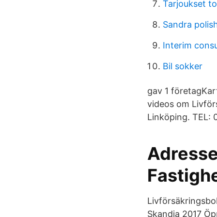
Tarjoukset t
Sandra polish
Interim cons
Bil sokker
gav 1 företagKar
videos om Livför
Linköping. TEL: 
Adresse
Fastigh
Livförsäkringsbo
Skandia 2017 Öppe