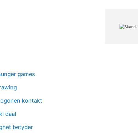
 hunger games
drawing
ktogonen kontakt
ki daal
righet betyder