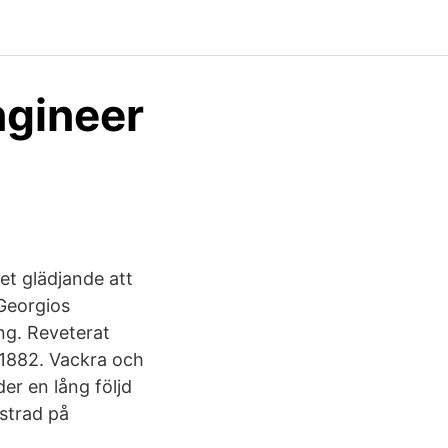
ngineer
et glädjande att
 Georgios
ng. Reveterat
 1882. Vackra och
er en lång följd
strad på