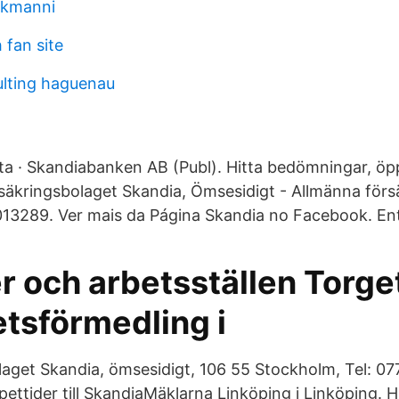
okmanni
 fan site
ulting haguenau
ta · Skandiabanken AB (Publ). Hitta bedömningar, öpp
säkringsbolaget Skandia, Ömsesidigt - Allmänna för
013289. Ver mais da Página Skandia no Facebook. Ent
r och arbetsställen Torge
etsförmedling i
laget Skandia, ömsesidigt, 106 55 Stockholm, Tel: 0
ttider till SkandiaMäklarna Linköping i Linköping. Hi