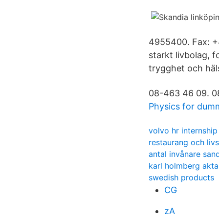
4955400. Fax: +4
starkt livbolag,
trygghet och häl
08-463 46 09. 0
Physics for dum
volvo hr internship
restaurang och l
antal invånare san
karl holmberg akta
swedish products
CG
zA