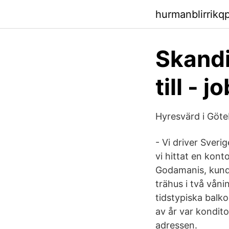
hurmanblirrikq
Skandi
till - 
Hyresvärd i Göte
- Vi driver Sveri
vi hittat en kon
Godamanis, kunds
trähus i två vån
tidstypiska balk
av år var kondit
adressen.